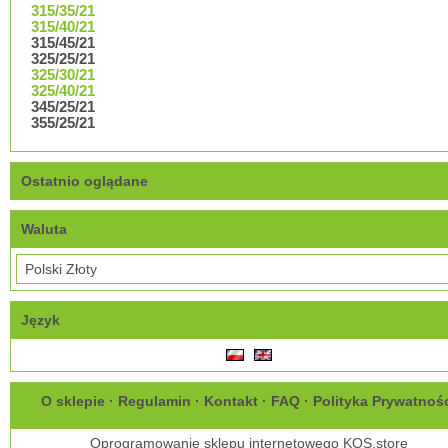
315/35/21
315/40/21
315/45/21
325/25/21
325/30/21
325/40/21
345/25/21
355/25/21
Ostatnio oglądane
Waluta
Język
O sklepie
·
Regulamin
·
Kontakt
·
FAQ
·
Polityka Prywatnoś
Oprogramowanie sklepu internetowego
KQS.store