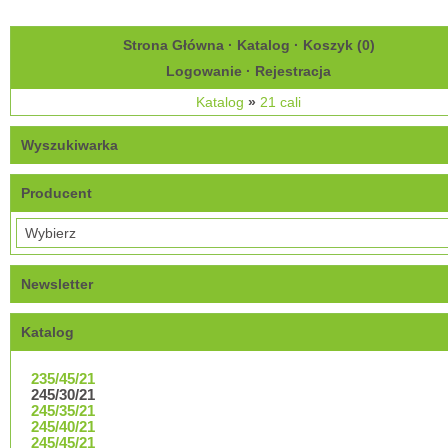
Strona Główna
·
Katalog
·
Koszyk (
0
)
Logowanie
·
Rejestracja
Katalog
»
21 cali
Wyszukiwarka
Producent
Newsletter
Katalog
235/45/21
245/30/21
245/35/21
245/40/21
245/45/21