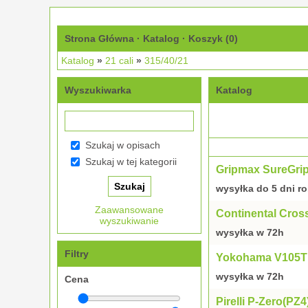
Strona Główna
·
Katalog
·
Koszyk (
0
)
Katalog
»
21 cali
»
315/40/21
Wyszukiwarka
Katalog
Szukaj w opisach
Szukaj w tej kategorii
Gripmax SureGrip
wysyłka do 5 dni r
Zaawansowane
Continental Cros
wyszukiwanie
wysyłka w 72h
Filtry
Yokohama V105T 
wysyłka w 72h
Cena
Pirelli P-Zero(PZ