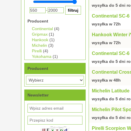
wysyłka do 5 dni r
-
Continental SC-6
Producent
wysyłka w 72h
Continental
(4)
Gripmax
(1)
Hankook Winter i
Hankook
(1)
wysyłka w 72h
Michelin
(3)
Pirelli
(4)
Continental SC-6
Yokohama
(1)
wysyłka do 5 dni r
Producent
Continental Cros
wysyłka w 48h
Michelin Latitud
Newsletter
wysyłka do 5 dni r
Michelin Pilot S
wysyłka do 5 dni r
Pirelli Scorpion 