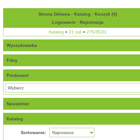
Strona Główna
·
Katalog
·
Koszyk (
0
)
Logowanie
·
Rejestracja
Katalog
»
21 cali
»
275/35/21
Wyszukiwarka
Filtry
Producent
Newsletter
Katalog
Sortowanie: