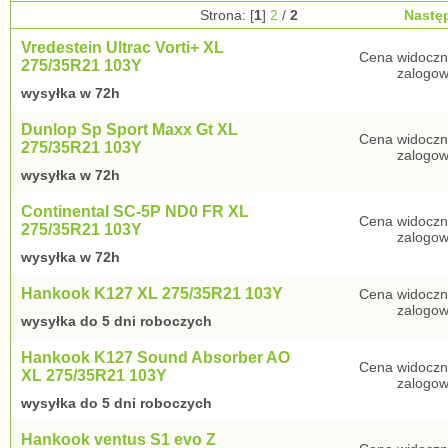
Strona: [
1
]
2
/
2
Nastę
Vredestein Ultrac Vorti+ XL
Cena widoczn
275/35R21 103Y
zalogow
wysyłka w 72h
Dunlop Sp Sport Maxx Gt XL
Cena widoczn
275/35R21 103Y
zalogow
wysyłka w 72h
Continental SC-5P ND0 FR XL
Cena widoczn
275/35R21 103Y
zalogow
wysyłka w 72h
Hankook K127 XL 275/35R21 103Y
Cena widoczn
zalogow
wysyłka do 5 dni roboczych
Hankook K127 Sound Absorber AO
Cena widoczn
XL 275/35R21 103Y
zalogow
wysyłka do 5 dni roboczych
Hankook ventus S1 evo Z