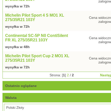
zalogow
wysyłka w 72h
Michelin Pilot Sport 4 S MO1 XL
Cena widoczn
275/35R21 103Y
zalogow
wysyłka w 72h
Continental SC-5P N0 ContiSilent
Cena widoczn
FR XL 275/35R21 103Y
zalogow
wysyłka w 48h
Michelin Pilot Sport Cup 2 MO1 XL
Cena widoczn
275/35R21 103Y
zalogow
wysyłka w 72h
Strona: [
1
]
2
/
2
Nastę
Ostatnio oglądane
Waluta