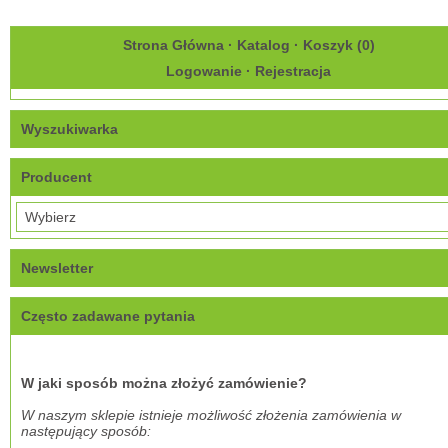
Strona Główna
·
Katalog
·
Koszyk (
0
)
Logowanie
·
Rejestracja
Wyszukiwarka
Producent
Newsletter
Często zadawane pytania
W jaki sposób można złożyć zamówienie?
W naszym sklepie istnieje możliwość złożenia zamówienia w
następujący sposób: