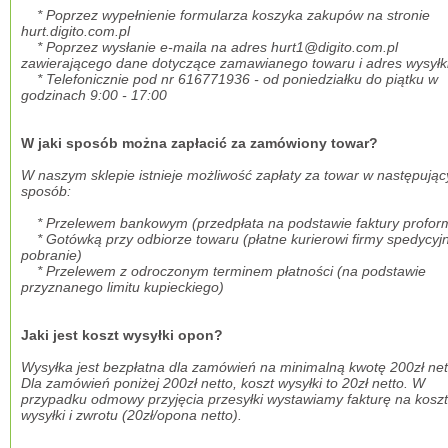
* Poprzez wypełnienie formularza koszyka zakupów na stronie
hurt.digito.com.pl
* Poprzez wysłanie e-maila na adres hurt1@digito.com.pl
zawierającego dane dotyczące zamawianego towaru i
adres wysyłk
* Telefonicznie pod nr 616771936 - od poniedziałku do piątku w
godzinach 9:00 - 17:00
W jaki sposób można zapłacić za zamówiony towar?
W naszym sklepie istnieje możliwość zapłaty za towar w następując
sposób:
* Przelewem bankowym (przedpłata na podstawie faktury profor
* Gotówką przy odbiorze towaru (płatne kurierowi firmy spedycyjn
pobranie)
* Przelewem z odroczonym terminem płatności (na podstawie
przyznanego limitu kupieckiego)
Jaki jest koszt wysyłki opon?
Wysyłka jest bezpłatna dla zamówień na minimalną kwotę 200zł net
Dla zamówień poniżej 200zł netto, koszt wysyłki to 20zł netto. W
przypadku odmowy przyjęcia przesyłki wystawiamy fakturę na koszt
wysyłki i zwrotu (20zł/opona netto).