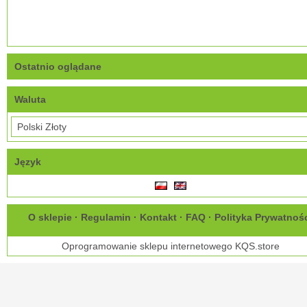
Ostatnio oglądane
Waluta
Język
O sklepie
·
Regulamin
·
Kontakt
·
FAQ
·
Polityka Prywatnoś
Oprogramowanie sklepu internetowego
KQS.store