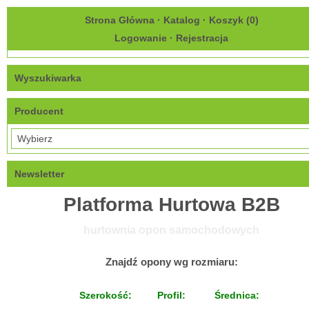
Strona Główna
·
Katalog
·
Koszyk (
0
)
Logowanie
·
Rejestracja
Wyszukiwarka
Producent
Newsletter
Platforma Hurtowa B2B
hurtownia opon samochodowych
Znajdź opony wg rozmiaru:
Szerokość:
Profil:
Średnica: