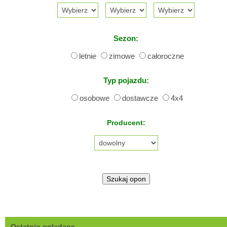
Sezon:
letnie
zimowe
całoroczne
Typ pojazdu:
osobowe
dostawcze
4x4
Producent:
Ostatnio oglądane