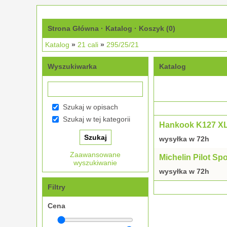
Strona Główna
·
Katalog
·
Koszyk (
0
)
Katalog
»
21 cali
»
295/25/21
Wyszukiwarka
Katalog
Szukaj w opisach
Szukaj w tej kategorii
Hankook K127 XL
wysyłka w 72h
Zaawansowane
Michelin Pilot Sp
wyszukiwanie
wysyłka w 72h
Filtry
Cena