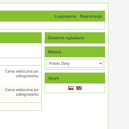
Logowanie
·
Rejestracja
Ostatnio oglądane
Waluta
Cena widoczna po
zalogowaniu
Język
Cena widoczna po
zalogowaniu