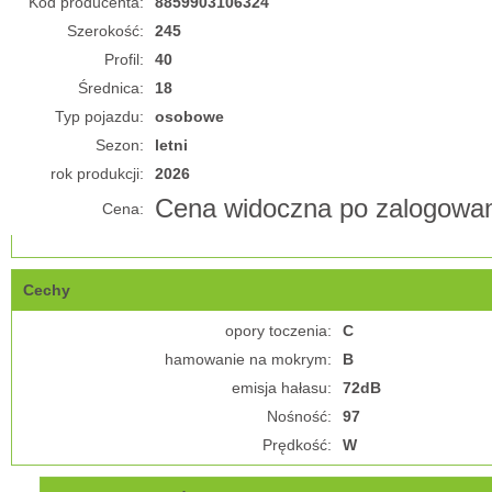
Kod producenta:
8859903106324
Szerokość:
245
Profil:
40
Średnica:
18
Typ pojazdu:
osobowe
Sezon:
letni
rok produkcji:
2026
Cena widoczna po zalogowan
Cena:
Cechy
opory toczenia:
C
hamowanie na mokrym:
B
emisja hałasu:
72dB
Nośność:
97
Prędkość:
W