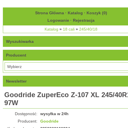
Strona Główna
·
Katalog
·
Koszyk (
0
)
Logowanie
·
Rejestracja
Katalog
»
18 cali
»
245/40/18
Wyszukiwarka
Producent
Newsletter
Goodride ZuperEco Z-107 XL 245/40R
97W
Dostępność:
wysyłka w 24h
Producent:
Goodride