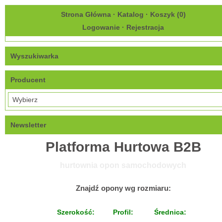
Strona Główna
·
Katalog
·
Koszyk (
0
)
Logowanie
·
Rejestracja
Wyszukiwarka
Producent
Newsletter
Platforma Hurtowa B2B
hurtownia opon samochodowych
Znajdź opony wg rozmiaru:
Szerokość:
Profil:
Średnica: