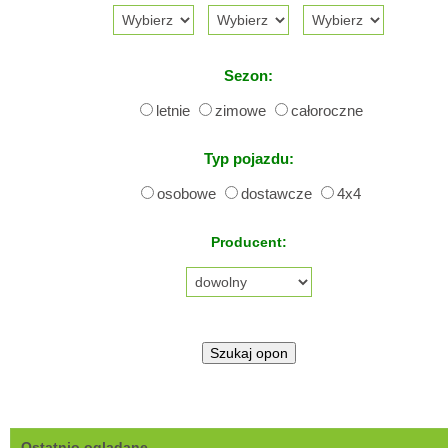
Sezon:
letnie
zimowe
całoroczne
Typ pojazdu:
osobowe
dostawcze
4x4
Producent:
Ostatnio oglądane