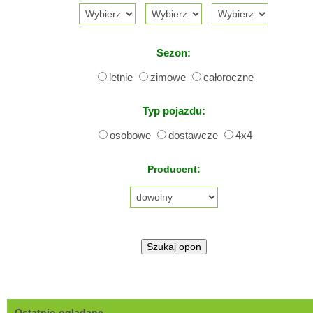
Sezon:
letnie
zimowe
całoroczne
Typ pojazdu:
osobowe
dostawcze
4x4
Producent:
Ostatnio oglądane