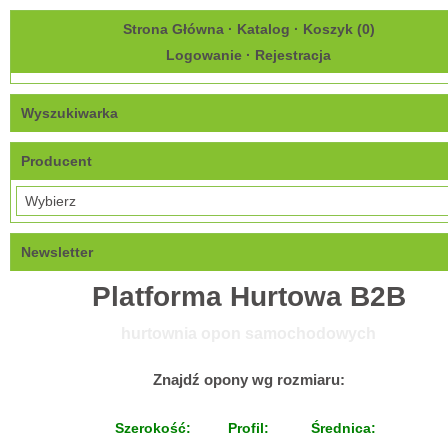
Strona Główna
·
Katalog
·
Koszyk (
0
)
Logowanie
·
Rejestracja
Wyszukiwarka
Producent
Newsletter
Platforma Hurtowa B2B
hurtownia opon samochodowych
Znajdź opony wg rozmiaru:
Szerokość:
Profil:
Średnica: