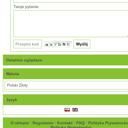
Twoje pytanie:
Ostatnio oglądane
Waluta
Język
O sklepie
·
Regulamin
·
Kontakt
·
FAQ
·
Polityka Prywatnośc
Polityka Prywatności