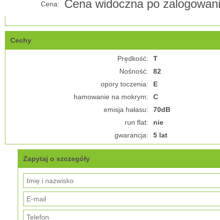
Cena widoczna po zalogowan
Cena:
Cechy
Prędkość:
T
Nośność:
82
opory toczenia:
E
hamowanie na mokrym:
C
emisja hałasu:
70dB
run flat:
nie
gwarancja:
5 lat
Zapytaj o szczegóły