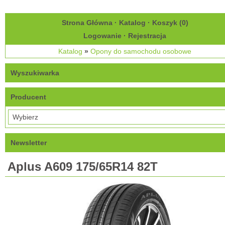
Strona Główna
·
Katalog
·
Koszyk (
0
)
Logowanie
·
Rejestracja
Katalog
»
Opony do samochodu osobowe
Wyszukiwarka
Producent
Newsletter
Aplus A609 175/65R14 82T