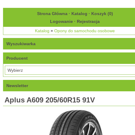
Strona Główna
·
Katalog
·
Koszyk (
0
)
Logowanie
·
Rejestracja
Katalog
»
Opony do samochodu osobowe
Wyszukiwarka
Producent
Newsletter
Aplus A609 205/60R15 91V