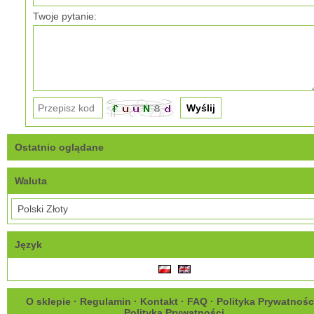
Twoje pytanie:
Ostatnio oglądane
Waluta
Język
O sklepie
·
Regulamin
·
Kontakt
·
FAQ
·
Polityka Prywatnośc
Polityka Prywatności