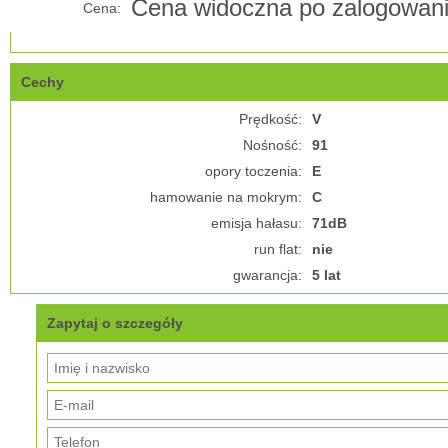
Cena widoczna po zalogowan
Cena:
Cechy
Prędkość:
V
Nośność:
91
opory toczenia:
E
hamowanie na mokrym:
C
emisja hałasu:
71dB
run flat:
nie
gwarancja:
5 lat
Zapytaj o szczegóły