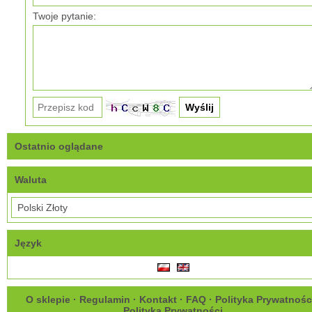
Twoje pytanie:
Ostatnio oglądane
Waluta
Język
O sklepie
·
Regulamin
·
Kontakt
·
FAQ
·
Polityka Prywatnośc
Polityka Prywatności