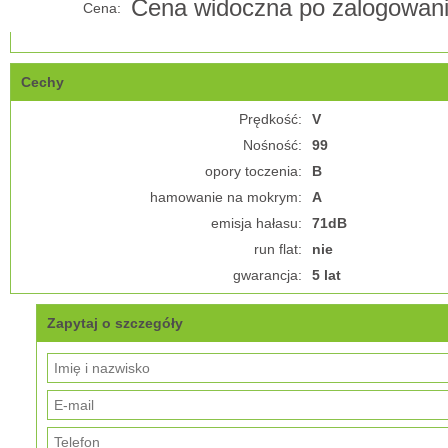
Cena widoczna po zalogowan
Cena:
Cechy
Prędkość:
V
Nośność:
99
opory toczenia:
B
hamowanie na mokrym:
A
emisja hałasu:
71dB
run flat:
nie
gwarancja:
5 lat
Zapytaj o szczegóły