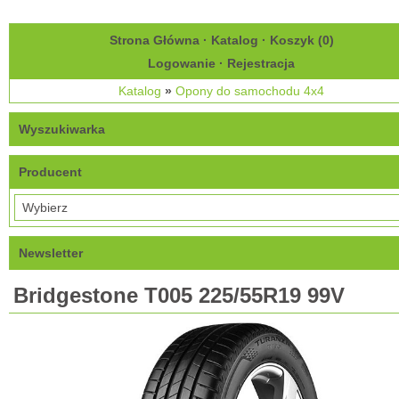
Strona Główna
·
Katalog
·
Koszyk (
0
)
Logowanie
·
Rejestracja
Katalog
»
Opony do samochodu 4x4
Wyszukiwarka
Producent
Newsletter
Bridgestone T005 225/55R19 99V