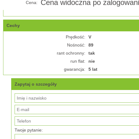
Cena widoczna po zalogowan
Cena:
Cechy
Prędkość:
V
Nośność:
89
rant ochronny:
tak
run flat:
nie
gwarancja:
5 lat
Zapytaj o szczegóły
Twoje pytanie: