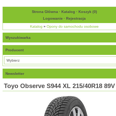
Strona Główna
·
Katalog
·
Koszyk (
0
)
Logowanie
·
Rejestracja
Katalog
»
Opony do samochodu osobowe
Wyszukiwarka
Producent
Newsletter
Toyo Observe S944 XL 215/40R18 89V