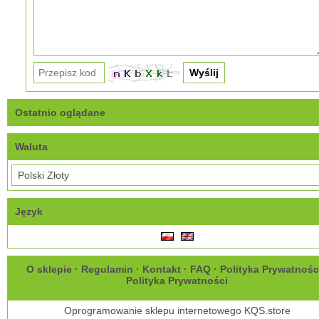
Ostatnio oglądane
Waluta
Język
O sklepie
·
Regulamin
·
Kontakt
·
FAQ
·
Polityka Prywatnośc
Polityka Prywatności
Oprogramowanie sklepu internetowego
KQS.store