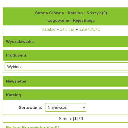
Strona Główna
·
Katalog
·
Koszyk (
0
)
Logowanie
·
Rejestracja
Katalog
»
17C cali
»
225/70/17C
Wyszukiwarka
Producent
Newsletter
Katalog
Sortowanie:
Strona: [
1
] /
1
Falken Eurowinter Van01