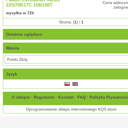
Cena widoczn
225/70R17C 108/106T
zalogow
wysyłka w 72h
Strona: [
1
] /
1
Ostatnio oglądane
Waluta
Język
O sklepie
·
Regulamin
·
Kontakt
·
FAQ
·
Polityka Prywatnoś
Oprogramowanie sklepu internetowego
KQS.store