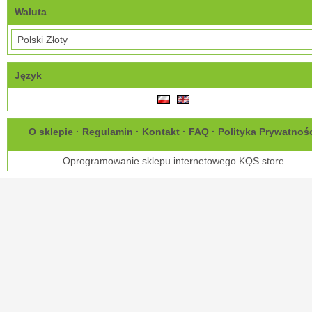
Waluta
Język
O sklepie
·
Regulamin
·
Kontakt
·
FAQ
·
Polityka Prywatnoś
Oprogramowanie sklepu internetowego
KQS.store