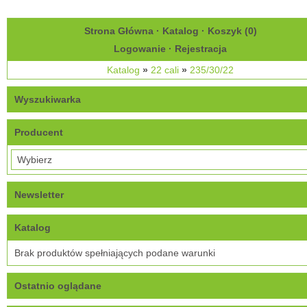
Strona Główna
·
Katalog
·
Koszyk (
0
)
Logowanie
·
Rejestracja
Katalog
»
22 cali
»
235/30/22
Wyszukiwarka
Producent
Newsletter
Katalog
Brak produktów spełniających podane warunki
Ostatnio oglądane