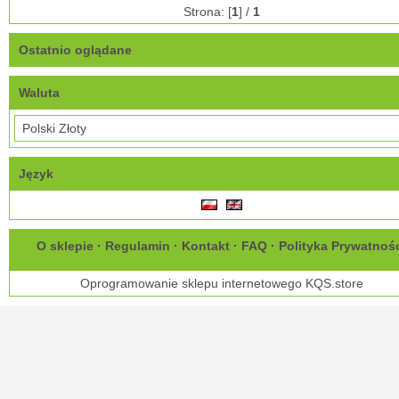
Strona: [
1
] /
1
Ostatnio oglądane
Waluta
Język
O sklepie
·
Regulamin
·
Kontakt
·
FAQ
·
Polityka Prywatnoś
Oprogramowanie sklepu internetowego
KQS.store