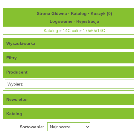
Strona Główna
·
Katalog
·
Koszyk (
0
)
Logowanie
·
Rejestracja
Katalog
»
14C cali
»
175/65/14C
Wyszukiwarka
Filtry
Producent
Newsletter
Katalog
Sortowanie: