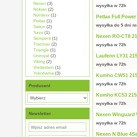
Nexen
(3)
wysyłka w 72h
Nokian
(2)
Nordexx
(1)
Petlas Full Powe
Petlas
(1)
wysyłka do 5 dni r
Sailun
(2)
Sava
(1)
Nexen RO-CT8 21
Semperit
(1)
Tracmax
(2)
wysyłka w 72h
Triangle
(1)
Uniroyal
(2)
Laufenn LY31 21
Viking
(2)
wysyłka w 72h
Vredestein
(1)
Yokohama
(3)
Kumho CW51 215
wysyłka w 72h
Producent
Kumho KC53 215
wysyłka w 72h
Newsletter
Nexen Winguard 
wysyłka w 72h
Nexen N Blue 4S