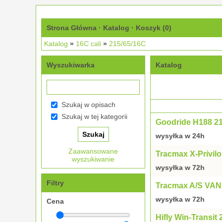
Strona Główna
·
Katalog
·
Koszyk (
0
)
Katalog
»
16C cali
»
215/65/16C
Wyszukiwarka
Katalog
Szukaj w opisach
Szukaj w tej kategorii
Goodride H188 2
wysyłka w 24h
Zaawansowane
Tracmax X-Privil
wyszukiwanie
wysyłka w 72h
Filtry
Tracmax A/S VAN
wysyłka w 72h
Cena
Hifly Win-Transi