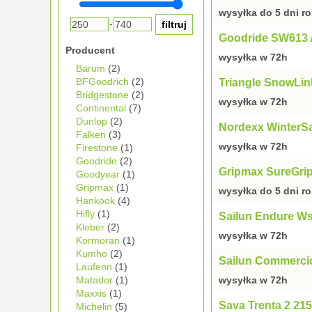
wysyłka do 5 dni r
-
Goodride SW613 
Producent
wysyłka w 72h
Barum
(2)
BFGoodrich
(2)
Triangle SnowLi
Bridgestone
(2)
wysyłka w 72h
Continental
(7)
Dunlop
(2)
Nordexx WinterSa
Falken
(3)
wysyłka w 72h
Firestone
(1)
Goodride
(2)
Gripmax SureGri
Goodyear
(1)
Gripmax
(1)
wysyłka do 5 dni r
Hankook
(4)
Hifly
(1)
Sailun Endure Ws
Kleber
(2)
wysyłka w 72h
Kormoran
(1)
Kumho
(2)
Sailun Commerci
Laufenn
(1)
Matador
(1)
wysyłka w 72h
Maxxis
(1)
Sava Trenta 2 21
Michelin
(5)