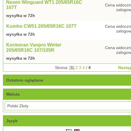
Nexen Winguard WT1 205/65R16C
Cena widoczn
107T
zalogow
wysyłka w 72h
Kumho CW51 205/65R16C 107T
Cena widoczn
zalogow
wysyłka w 72h
Kormoran Vanpro Winter
Cena widoczn
205/65R16C 107/105R
zalogow
wysyłka w 72h
Strona: [
1
]
2
3
4
/
4
Nastę
Ostatnio oglądane
Waluta
Język