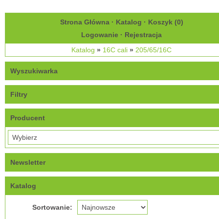
Strona Główna
·
Katalog
·
Koszyk (
0
)
Logowanie
·
Rejestracja
Katalog
»
16C cali
»
205/65/16C
Wyszukiwarka
Filtry
Producent
Newsletter
Katalog
Sortowanie: