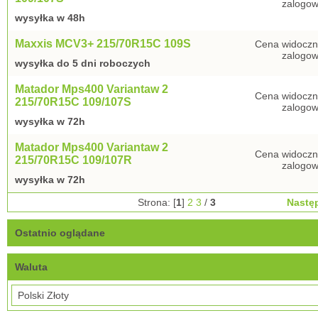
zalogow
wysyłka w 48h
Maxxis MCV3+ 215/70R15C 109S
Cena widoczn
zalogow
wysyłka do 5 dni roboczych
Matador Mps400 Variantaw 2
Cena widoczn
215/70R15C 109/107S
zalogow
wysyłka w 72h
Matador Mps400 Variantaw 2
Cena widoczn
215/70R15C 109/107R
zalogow
wysyłka w 72h
Strona: [
1
]
2
3
/
3
Nastę
Ostatnio oglądane
Waluta