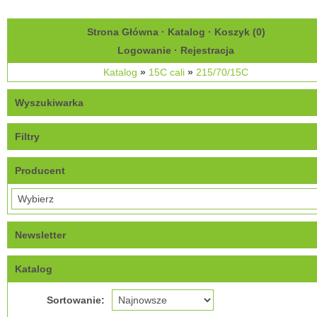
Strona Główna
·
Katalog
·
Koszyk (
0
)
Logowanie
·
Rejestracja
Katalog
»
15C cali
»
215/70/15C
Wyszukiwarka
Filtry
Producent
Newsletter
Katalog
Sortowanie: