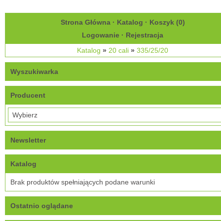
Strona Główna
·
Katalog
·
Koszyk (
0
)
Logowanie
·
Rejestracja
Katalog
»
20 cali
»
335/25/20
Wyszukiwarka
Producent
Newsletter
Katalog
Brak produktów spełniających podane warunki
Ostatnio oglądane