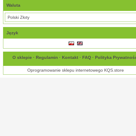
Waluta
Język
O sklepie
·
Regulamin
·
Kontakt
·
FAQ
·
Polityka Prywatnoś
Oprogramowanie sklepu internetowego
KQS.store