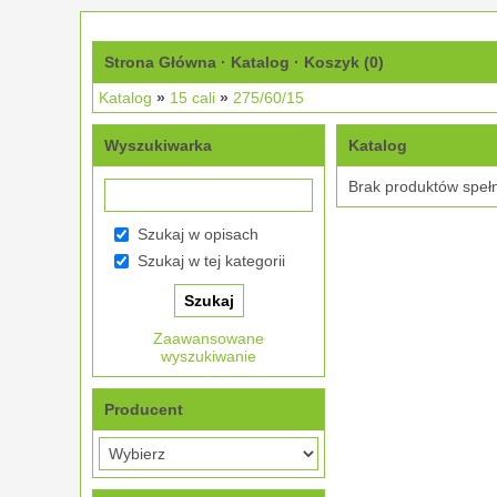
Strona Główna
·
Katalog
·
Koszyk (
0
)
Katalog
»
15 cali
»
275/60/15
Wyszukiwarka
Katalog
Brak produktów speł
Szukaj w opisach
Szukaj w tej kategorii
Zaawansowane
wyszukiwanie
Producent