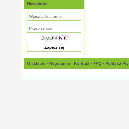
Newsletter
O sklepie
·
Regulamin
·
Kontakt
·
FAQ
·
Polityka Pr