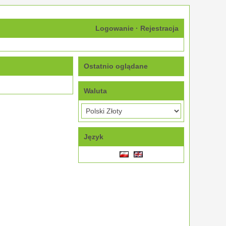
Logowanie
·
Rejestracja
Ostatnio oglądane
Waluta
Język