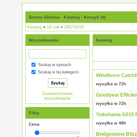
Strona Główna
·
Katalog
·
Koszyk (
0
)
Katalog
»
18 cali
»
265/70/18
Wyszukiwarka
Katalog
Szukaj w opisach
Szukaj w tej kategorii
Windforce Catchf
wysyłka w 72h
Zaawansowane
Goodyear Efficie
wyszukiwanie
wysyłka w 72h
Filtry
Yokohama G015 
wysyłka w 48h
Cena
Bridgestone Bliz