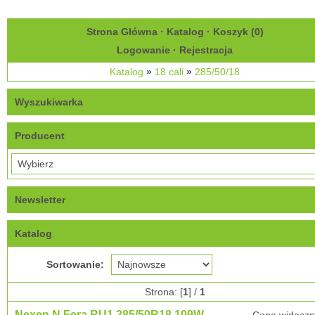
Strona Główna
·
Katalog
·
Koszyk (
0
)
Logowanie
·
Rejestracja
Katalog
»
18 cali
»
285/50/18
Wyszukiwarka
Producent
Newsletter
Katalog
Sortowanie:
Strona: [
1
] /
1
Nexen N Fera RU1 285/50R18 109W