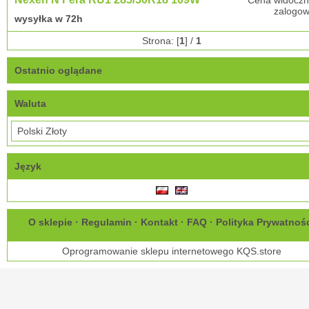
Cena widoczn
zalogow
wysyłka w 72h
Strona: [
1
] /
1
Ostatnio oglądane
Waluta
Język
O sklepie
·
Regulamin
·
Kontakt
·
FAQ
·
Polityka Prywatnoś
Oprogramowanie sklepu internetowego
KQS.store