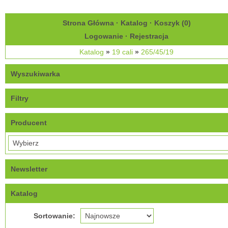
Strona Główna
·
Katalog
·
Koszyk (
0
)
Logowanie
·
Rejestracja
Katalog
»
19 cali
»
265/45/19
Wyszukiwarka
Filtry
Producent
Newsletter
Katalog
Sortowanie: