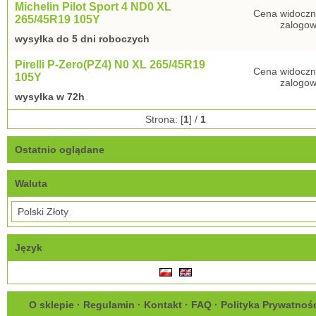
Michelin Pilot Sport 4 ND0 XL
Cena widoczn
265/45R19 105Y
zalogow
wysyłka do 5 dni roboczych
Pirelli P-Zero(PZ4) N0 XL 265/45R19
Cena widoczn
105Y
zalogow
wysyłka w 72h
Strona: [
1
] /
1
Ostatnio oglądane
Waluta
Język
O sklepie
·
Regulamin
·
Kontakt
·
FAQ
·
Polityka Prywatnoś