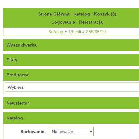
Strona Główna
·
Katalog
·
Koszyk (
0
)
Logowanie
·
Rejestracja
Katalog
»
19 cali
»
235/65/19
Wyszukiwarka
Filtry
Producent
Newsletter
Katalog
Sortowanie: