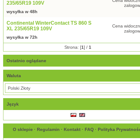
Cena widoczn
235/65R19 109V
zalogow
wysyłka w 48h
Continental WinterContact TS 860 S
Cena widoczn
XL 235/65R19 109V
zalogow
wysyłka w 72h
Strona: [
1
] /
1
Ostatnio oglądane
Waluta
Język
O sklepie
·
Regulamin
·
Kontakt
·
FAQ
·
Polityka Prywatnoś