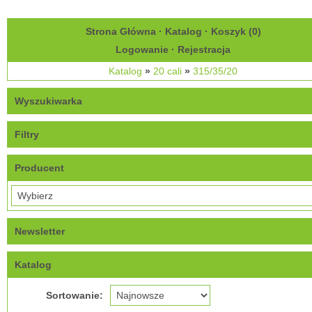
Strona Główna
·
Katalog
·
Koszyk (
0
)
Logowanie
·
Rejestracja
Katalog
»
20 cali
»
315/35/20
Wyszukiwarka
Filtry
Producent
Newsletter
Katalog
Sortowanie: