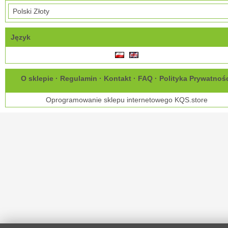
Język
O sklepie
·
Regulamin
·
Kontakt
·
FAQ
·
Polityka Prywatnoś
Oprogramowanie sklepu internetowego
KQS.store