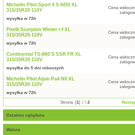
Michelin Pilot Sport 4 S ND0 XL
Cena widoczn
315/35R20 110Y
zalogow
wysyłka w 72h
Pirelli Scorpion Winter r-f XL
Cena widoczn
315/35R20 110V
zalogow
wysyłka w 72h
Continental TS-860 S SSR FR XL
Cena widoczn
315/35R20 110V
zalogow
wysyłka do 5 dni roboczych
Michelin Pilot Alpin Pa4 N0 XL
Cena widoczn
315/35R20 110V
zalogow
wysyłka w 72h
Strona: [
1
]
2
/
2
Nastę
Ostatnio oglądane
Waluta