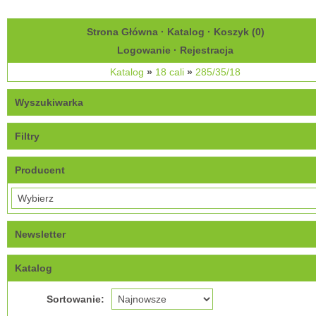
Strona Główna
·
Katalog
·
Koszyk (
0
)
Logowanie
·
Rejestracja
Katalog
»
18 cali
»
285/35/18
Wyszukiwarka
Filtry
Producent
Newsletter
Katalog
Sortowanie: