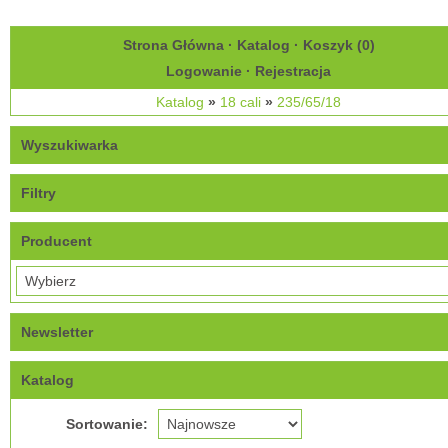
Strona Główna
·
Katalog
·
Koszyk (
0
)
Logowanie
·
Rejestracja
Katalog
»
18 cali
»
235/65/18
Wyszukiwarka
Filtry
Producent
Newsletter
Katalog
Sortowanie: