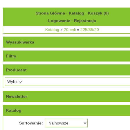
Strona Główna
·
Katalog
·
Koszyk (
0
)
Logowanie
·
Rejestracja
Katalog
»
20 cali
»
225/35/20
Wyszukiwarka
Filtry
Producent
Newsletter
Katalog
Sortowanie: