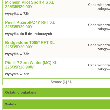
Michelin Pilot Sport 4 S XL
Cena widoczn
225/35R20 90Y
zalogow
wysyłka w 72h
Pirelli P-Zero(PZ4)* RFT XL
Cena widoczn
225/35R20 90Y
zalogow
wysyłka do 5 dni roboczych
Bridgestone T005* RFT XL
Cena widoczn
225/35R20 90Y
zalogow
wysyłka w 72h
Pirelli P Zero Winter (MC) XL
Cena widoczn
225/35R20 90W
zalogow
wysyłka w 72h
Strona: [
1
] /
1
Ostatnio oglądane
Waluta