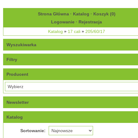
Strona Główna
·
Katalog
·
Koszyk (
0
)
Logowanie
·
Rejestracja
Katalog
»
17 cali
»
205/60/17
Wyszukiwarka
Filtry
Producent
Newsletter
Katalog
Sortowanie: