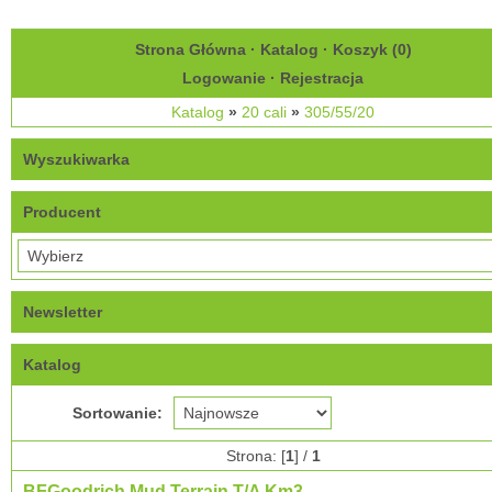
Strona Główna
·
Katalog
·
Koszyk (
0
)
Logowanie
·
Rejestracja
Katalog
»
20 cali
»
305/55/20
Wyszukiwarka
Producent
Newsletter
Katalog
Sortowanie:
Strona: [
1
] /
1
BFGoodrich Mud Terrain T/A Km3