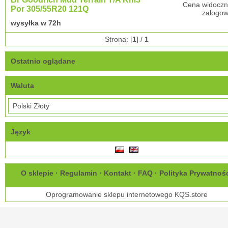
Cena widoczn
Por 305/55R20 121Q
zalogow
wysyłka w 72h
Strona: [
1
] /
1
Ostatnio oglądane
Waluta
Język
O sklepie
·
Regulamin
·
Kontakt
·
FAQ
·
Polityka Prywatnoś
Oprogramowanie sklepu internetowego
KQS.store