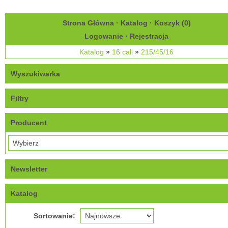
Strona Główna
·
Katalog
·
Koszyk (
0
)
Logowanie
·
Rejestracja
Katalog
»
16 cali
»
215/45/16
Wyszukiwarka
Filtry
Producent
Newsletter
Katalog
Sortowanie: