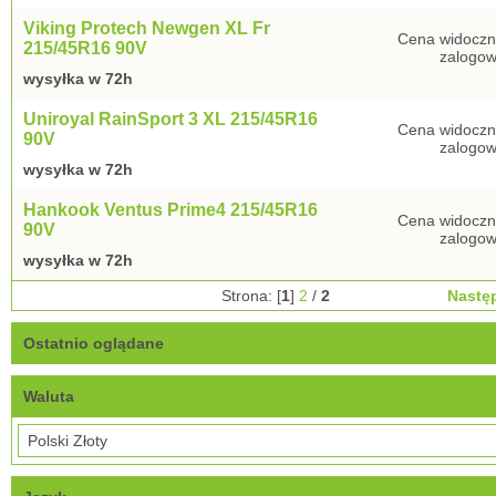
Viking Protech Newgen XL Fr
Cena widoczn
215/45R16 90V
zalogow
wysyłka w 72h
Uniroyal RainSport 3 XL 215/45R16
Cena widoczn
90V
zalogow
wysyłka w 72h
Hankook Ventus Prime4 215/45R16
Cena widoczn
90V
zalogow
wysyłka w 72h
Strona: [
1
]
2
/
2
Nastę
Ostatnio oglądane
Waluta