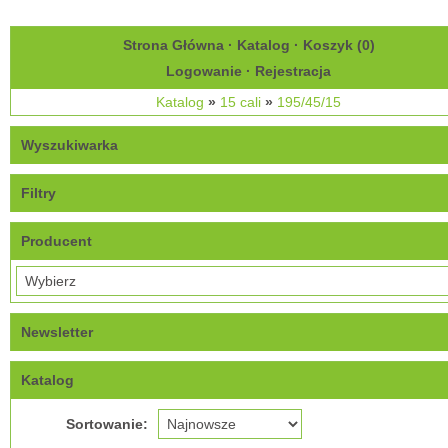
Strona Główna
·
Katalog
·
Koszyk (
0
)
Logowanie
·
Rejestracja
Katalog
»
15 cali
»
195/45/15
Wyszukiwarka
Filtry
Producent
Newsletter
Katalog
Sortowanie: