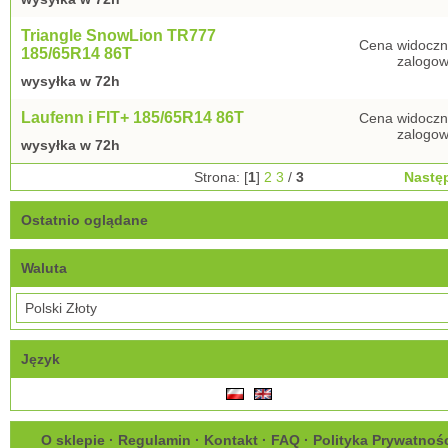
Triangle SnowLion TR777
Cena widoczn
185/65R14 86T
zalogow
wysyłka w 72h
Laufenn i FIT+ 185/65R14 86T
Cena widoczn
zalogow
wysyłka w 72h
Strona: [
1
]
2
3
/
3
Nastę
Ostatnio oglądane
Waluta
Język
O sklepie
·
Regulamin
·
Kontakt
·
FAQ
·
Polityka Prywatnoś