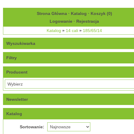
Strona Główna
·
Katalog
·
Koszyk (
0
)
Logowanie
·
Rejestracja
Katalog
»
14 cali
»
185/65/14
Wyszukiwarka
Filtry
Producent
Newsletter
Katalog
Sortowanie: