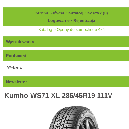
Strona Główna
·
Katalog
·
Koszyk (
0
)
Logowanie
·
Rejestracja
Katalog
»
Opony do samochodu 4x4
Wyszukiwarka
Producent
Newsletter
Kumho WS71 XL 285/45R19 111V