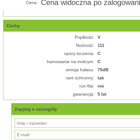
Cena widoczna po zalogowan
Cena:
Cechy
Prędkość:
V
Nośność:
111
opory toczenia:
C
hamowanie na mokrym:
C
emisja hałasu:
75dB
rant ochronny:
tak
run flat:
nie
gwarancja:
5 lat
Zapytaj o szczegóły