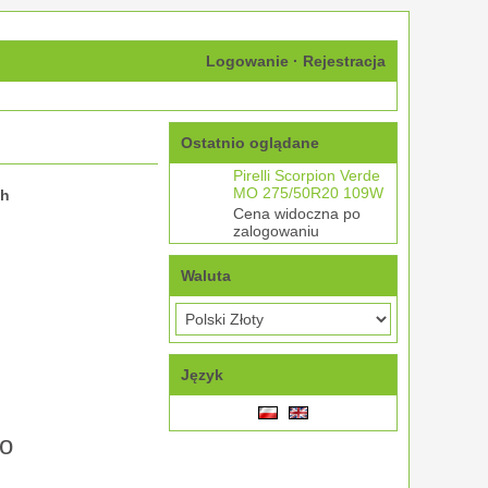
Logowanie
·
Rejestracja
Ostatnio oglądane
Pirelli Scorpion Verde
MO 275/50R20 109W
ch
Cena widoczna po
zalogowaniu
Waluta
Język
o