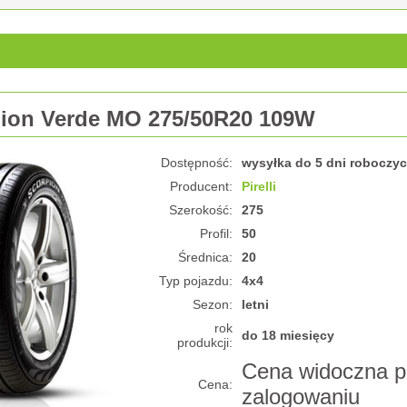
rpion Verde MO 275/50R20 109W
Dostępność:
wysyłka do 5 dni roboczy
Producent:
Pirelli
Szerokość:
275
Profil:
50
Średnica:
20
Typ pojazdu:
4x4
Sezon:
letni
rok
do 18 miesięcy
produkcji:
Cena widoczna p
Cena:
zalogowaniu