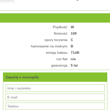
Prędkość:
W
Nośność:
109
opory toczenia:
C
hamowanie na mokrym:
B
emisja hałasu:
71dB
run flat:
nie
gwarancja:
5 lat
Zapytaj o szczegóły