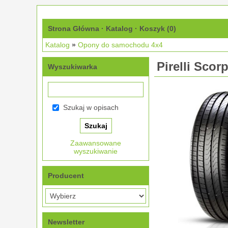
Strona Główna
·
Katalog
·
Koszyk (
0
)
Katalog
»
Opony do samochodu 4x4
Pirelli Sco
Wyszukiwarka
Szukaj w opisach
Zaawansowane
wyszukiwanie
Producent
Newsletter