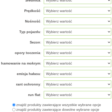
Średnica
:
Prędkość
:
Nośność
:
Typ pojazdu
:
Sezon
:
opory toczenia
:
hamowanie na mokrym
:
emisja hałasu
:
rant ochronny
:
run flat
:
znajdź produkty zawierające wszystkie wybrane opcje
znajdź produkty zawierające dowolne wybrane opcje