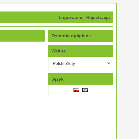
Logowanie
·
Rejestracja
Ostatnio oglądane
Waluta
Język