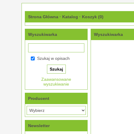
Strona Główna
·
Katalog
·
Koszyk (
0
)
Wyszukiwarka
Wyszukiwarka
Szukaj w opisach
Zaawansowane
wyszukiwanie
Producent
Newsletter