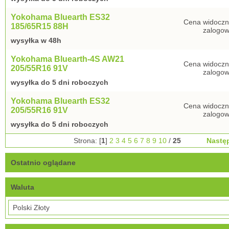
Yokohama Bluearth ES32
Cena widoczn
185/65R15 88H
zalogow
wysyłka w 48h
Yokohama Bluearth-4S AW21
Cena widoczn
205/55R16 91V
zalogow
wysyłka do 5 dni roboczych
Yokohama Bluearth ES32
Cena widoczn
205/55R16 91V
zalogow
wysyłka do 5 dni roboczych
Strona: [
1
]
2
3
4
5
6
7
8
9
10
/
25
Nastę
Ostatnio oglądane
Waluta