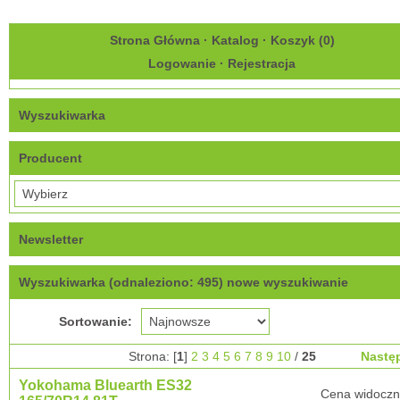
Strona Główna
·
Katalog
·
Koszyk (
0
)
Logowanie
·
Rejestracja
Wyszukiwarka
Producent
Newsletter
Wyszukiwarka (odnaleziono: 495)
nowe wyszukiwanie
Sortowanie:
Strona: [
1
]
2
3
4
5
6
7
8
9
10
/
25
Nastę
Yokohama Bluearth ES32
Cena widoczn