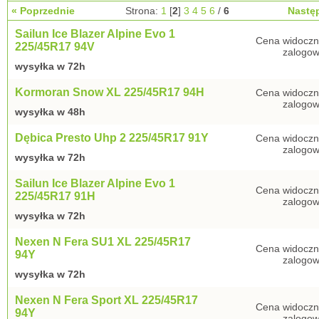
« Poprzednie
Strona:
1
[
2
]
3
4
5
6
/
6
Nastę
Sailun Ice Blazer Alpine Evo 1
Cena widoczn
225/45R17 94V
zalogow
wysyłka w 72h
Kormoran Snow XL 225/45R17 94H
Cena widoczn
zalogow
wysyłka w 48h
Dębica Presto Uhp 2 225/45R17 91Y
Cena widoczn
zalogow
wysyłka w 72h
Sailun Ice Blazer Alpine Evo 1
Cena widoczn
225/45R17 91H
zalogow
wysyłka w 72h
Nexen N Fera SU1 XL 225/45R17
Cena widoczn
94Y
zalogow
wysyłka w 72h
Nexen N Fera Sport XL 225/45R17
Cena widoczn
94Y
zalogow