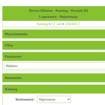
Strona Główna
·
Katalog
·
Koszyk (
0
)
Logowanie
·
Rejestracja
Katalog
»
17 cali
»
225/45/17
Wyszukiwarka
Filtry
Producent
Newsletter
Katalog
Sortowanie: