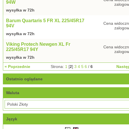
94W
zalogow
wysyłka w 72h
Barum Quartaris 5 FR XL 225/45R17
Cena widoczn
94V
zalogow
wysyłka w 72h
Viking Protech Newgen XL Fr
Cena widoczn
225/45R17 94Y
zalogow
wysyłka w 72h
« Poprzednie
Strona:
1
[
2
]
3
4
5
6
/
6
Nastę
Ostatnio oglądane
Waluta
Język